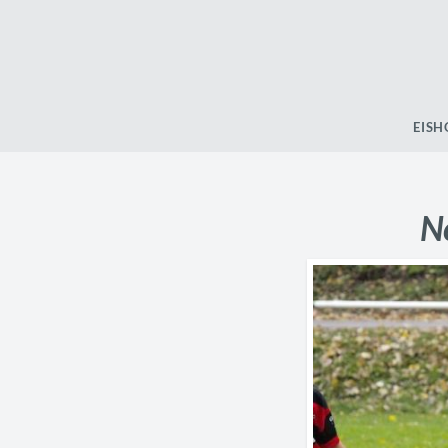
EISH
N